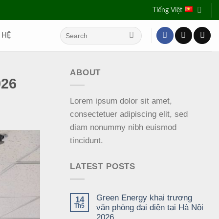
Tiếng Việt
 HỆ
ABOUT
026
Lorem ipsum dolor sit amet,
consectetuer adipiscing elit, sed
diam nonummy nibh euismod
tincidunt.
LATEST POSTS
Green Energy khai trương
14
Th5
văn phòng đại diện tại Hà Nội
2026