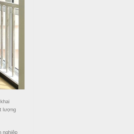
 khai
t lượng
h nghiệp