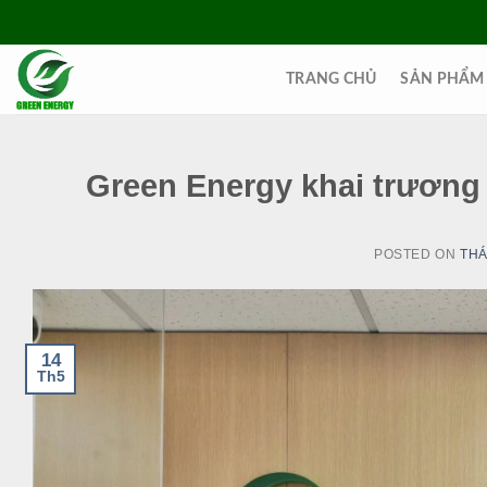
Skip
to
content
TRANG CHỦ
SẢN PHẨM
Green Energy khai trương 
POSTED ON
THÁ
14
Th5